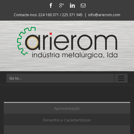
Contacte-nos: 224 160 371 / 225 371 945
|
info@arierom.com
Go to...
Apresentação
Desenho e Características