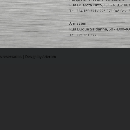
Rua Dr. Mota Pinto, 131 - 4585-186
Tel: 224 160 371 / 225 371 945 Fax: 
Armazém
Rua Duque Saldanha, 50 - 4300-460
Tel: 225 361 277
s reservados | Design by Arierom