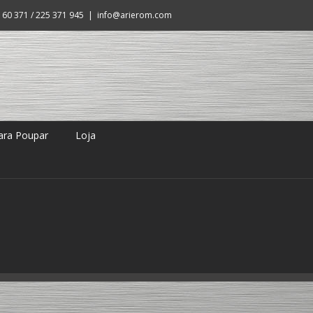
160 371 / 225 371 945
|
info@arierom.com
ara Poupar
Loja