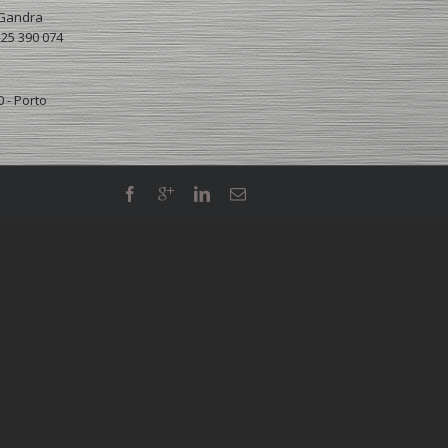
 Gandra
225 390 074
 - Porto