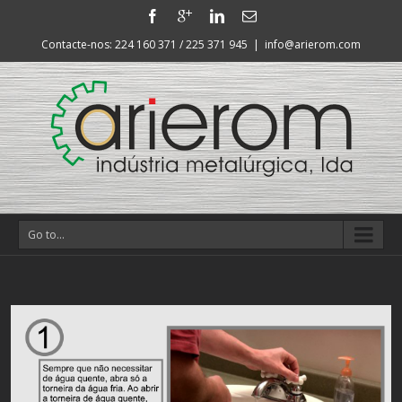
Contacte-nos: 224 160 371 / 225 371 945
|
info@arierom.com
Go to...